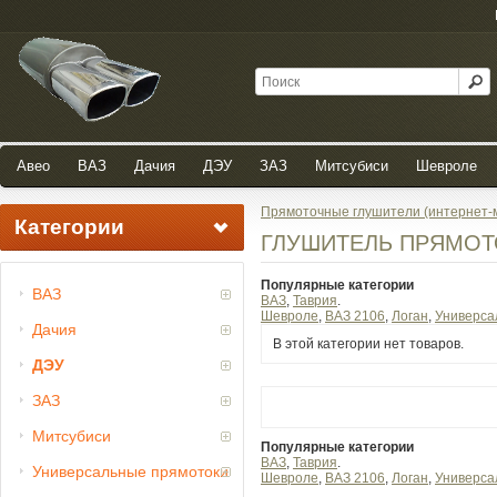
Авео
ВАЗ
Дачия
ДЭУ
ЗАЗ
Митсубиси
Шевроле
Прямоточные глушители (интернет-
Категории
ГЛУШИТЕЛЬ ПРЯМОТ
Популярные категории
ВАЗ
ВАЗ
Таврия
Шевроле
ВАЗ 2106
Логан
Универса
Дачия
В этой категории нет товаров.
ДЭУ
ЗАЗ
Митсубиси
Популярные категории
ВАЗ
Таврия
Универсальные прямотоки
Шевроле
ВАЗ 2106
Логан
Универса