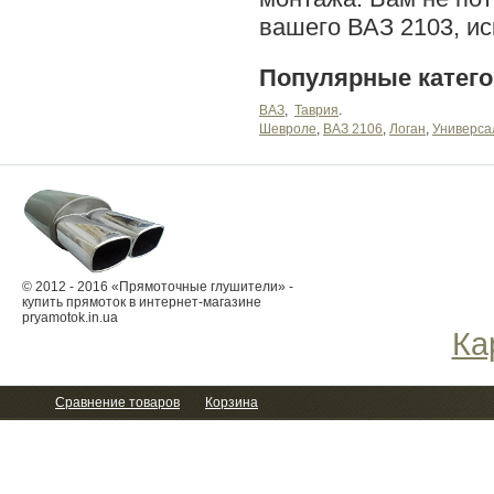
вашего ВАЗ 2103, и
Популярные катег
ВАЗ
Таврия
Шевроле
ВАЗ 2106
Логан
Универса
© 2012 - 2016 «Прямоточные глушители» -
купить прямоток в интернет-магазине
pryamotok.in.ua
Ка
Сравнение товаров
Корзина