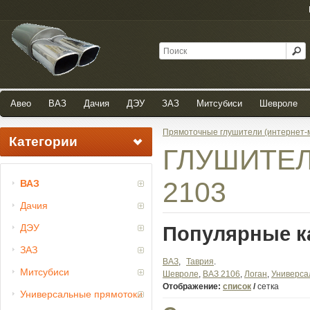
Авео
ВАЗ
Дачия
ДЭУ
ЗАЗ
Митсубиси
Шевроле
Прямоточные глушители (интернет-
Категории
ГЛУШИТЕ
2103
ВАЗ
Дачия
ДЭУ
Популярные к
ЗАЗ
ВАЗ
Таврия
Митсубиси
Шевроле
ВАЗ 2106
Логан
Универса
Отображение:
список
/
сетка
Универсальные прямотоки