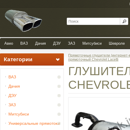
Авео
ВАЗ
Дачия
ДЭУ
ЗАЗ
Митсубиси
Шевроле
Прямоточные глушители (интернет-
Категории
прямоточный Chevrolet Lacetti
ГЛУШИТЕ
ВАЗ
CHEVROLE
Дачия
ДЭУ
ЗАЗ
Митсубиси
Универсальные прямотоки