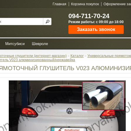
Главная
Корзина покупок
Оформление за
094-711-70-24
Режим работы: с 09:00 до 18:00
Заказать звонок
Митсубиси
Шевроле
оточные глушители (интернет-магазин)
»
Каталог
»
Универсальные прямоток
итель V023 алюминизированный/нержавейка
ЯМОТОЧНЫЙ ГЛУШИТЕЛЬ V023 АЛЮМИНИЗИ