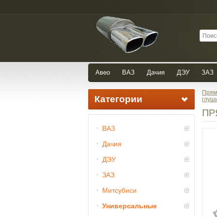
Авео
ВАЗ
Дачия
ДЭУ
ЗАЗ
Прям
Категории
глуш
ПР
ВАЗ
Дачия
ДЭУ
ЗАЗ
Митсубиси
Универсальные