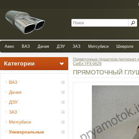
Авео
ВАЗ
Дачия
ДЭУ
ЗАЗ
Митсубиси
Шевроле
Прямоточные глушители (интернет-
Категории
CarEx YFX-0629
ПРЯМОТОЧНЫЙ ГЛУШ
ВАЗ
Дачия
ДЭУ
ЗАЗ
Митсубиси
Универсальные