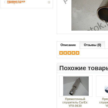
прямотоки
Шевроле
Описание
Отзывы (0)
Похожие товар
Прямоточный
Пря
глушитель CarEx
глуши
YFX-0630
Y